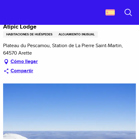
Aller
Descubrir Francia
Atipic Lodge
au
contenu
Buscar
principal
Atipic Lodge
HABITACIONES DE HUÉSPEDES
ALOJAMIENTO INUSUAL
Plateau du Pescamou, Station de La Pierre Saint-Martin,
64570 Arette
Cómo llegar
Compartir