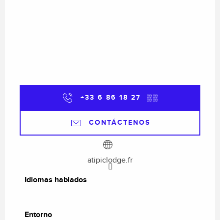
+33 6 86 18 27
▒▒
CONTÁCTENOS
atipiclodge.fr
Idiomas hablados
Idiomas hablados
Entorno
Entorno