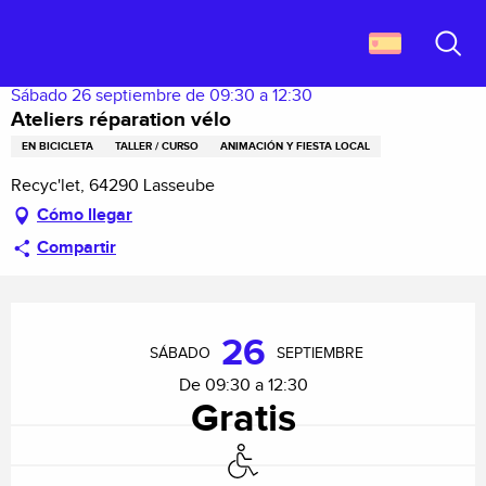
Aller
Descubrir Francia
Ateliers réparation vélo
au
contenu
Buscar
principal
Sábado 26 septiembre de 09:30 a 12:30
Ateliers réparation vélo
EN BICICLETA
TALLER / CURSO
ANIMACIÓN Y FIESTA LOCAL
Recyc'let, 64290 Lasseube
Cómo llegar
Compartir
Horarios y datos de contacto
26
SÁBADO
SEPTIEMBRE
De 09:30 a 12:30
Gratis
Acceso para minusválidos