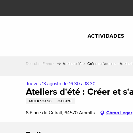
Aller
au
contenu
principal
ACTIVIDADES
Descubrir Francia
Ateliers d'été : Créer et s'amuser - Atelie
Jueves 13 agosto de 16:30 a 18:30
Ateliers d'été : Créer et 
TALLER / CURSO
CULTURAL
8 Place du Guirail, 64570 Aramits
Cómo llegar