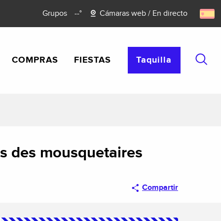
Grupos
--°
Cámaras web / En directo
COMPRAS
FIESTAS
Taquilla
Busca
pays des mousquetaires
Compartir