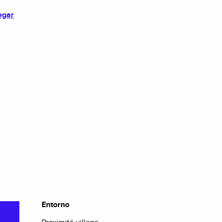
egar
Entorno
Entorno