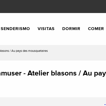
SENDERISMO
VISITAS
DORMIR
COMER
r blasons / Au pays des mousquetaires
s'amuser - Atelier blasons / Au 