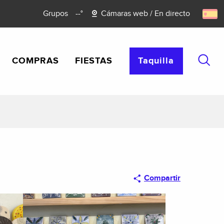
Grupos
--°
Cámaras web / En directo
COMPRAS
FIESTAS
Taquilla
Busca
Compartir