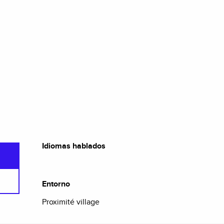
Idiomas hablados
Idiomas hablados
Entorno
Entorno
Proximité village