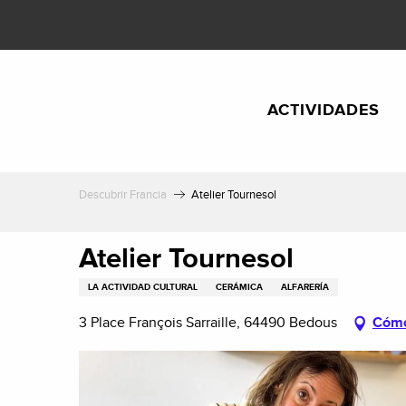
Aller
au
contenu
principal
ACTIVIDADES
Descubrir Francia
Atelier Tournesol
Atelier Tournesol
LA ACTIVIDAD CULTURAL
CERÁMICA
ALFARERÍA
3 Place François Sarraille, 64490 Bedous
Cómo