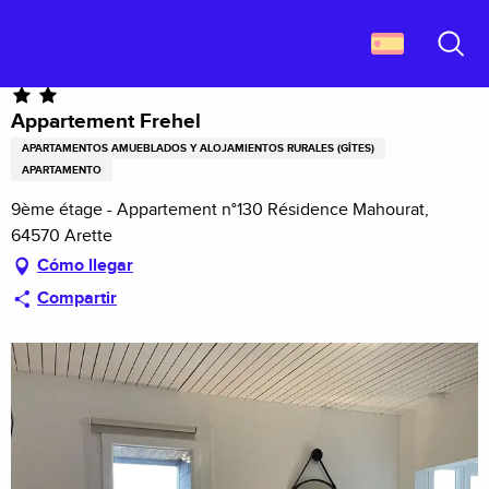
Aller
Descubrir Francia
Appartement Frehel
au
contenu
Buscar
principal
Appartement Frehel
APARTAMENTOS AMUEBLADOS Y ALOJAMIENTOS RURALES (GÎTES)
APARTAMENTO
9ème étage - Appartement n°130 Résidence Mahourat,
64570 Arette
Cómo llegar
Compartir