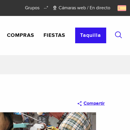
Grupos
--°
Cámaras web / En directo
COMPRAS
FIESTAS
Taquilla
Busca
Compartir