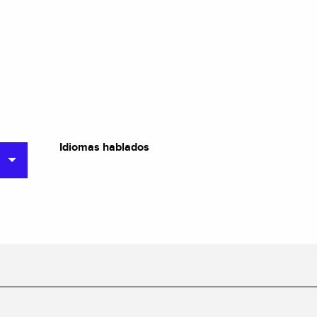
Idiomas hablados
Idiomas hablados