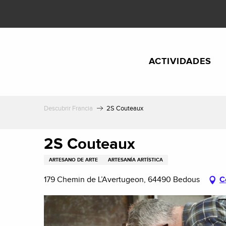
Aller
au
contenu
principal
ACTIVIDADES
Descubrir Francia
2S Couteaux
2S Couteaux
ARTESANO DE ARTE
ARTESANÍA ARTÍSTICA
179 Chemin de L’Avertugeon, 64490 Bedous
C