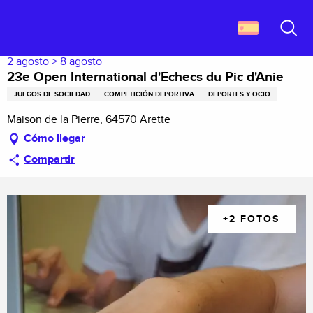
Aller
Descubrir Francia
23e Open International d'Echecs du Pic d'Anie
au
contenu
Buscar
principal
2 agosto > 8 agosto
23e Open International d'Echecs du Pic d'Anie
JUEGOS DE SOCIEDAD
COMPETICIÓN DEPORTIVA
DEPORTES Y OCIO
Maison de la Pierre, 64570 Arette
Cómo llegar
Compartir
+2 FOTOS