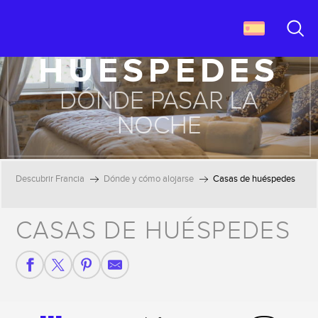
Aller
CASAS DE
au
contenu
Buscar
HUÉSPEDES
principal
DÓNDE PASAR LA
NOCHE
Descubrir Francia
Dónde y cómo alojarse
Casas de huéspedes
CASAS DE HUÉSPEDES