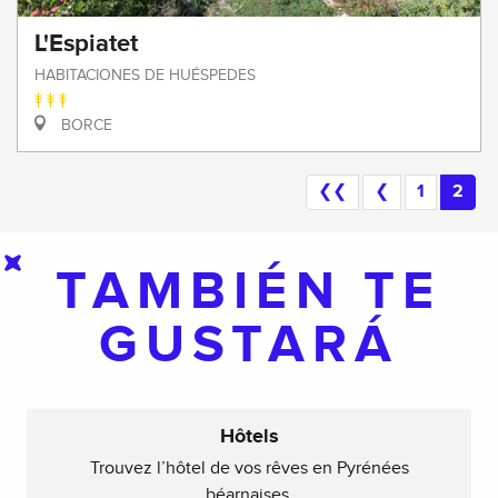
L'Espiatet
HABITACIONES DE HUÉSPEDES
BORCE
❮❮
❮
1
2
TAMBIÉN TE
GUSTARÁ
Hôtels
Trouvez l’hôtel de vos rêves en Pyrénées
béarnaises.