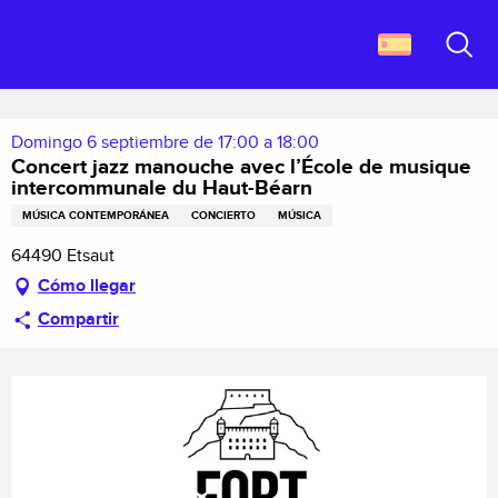
Aller
Descubrir Francia
au
Concert jazz manouche avec l’École de musique intercommunale du
contenu
Buscar
Haut-Béarn
principal
Domingo 6 septiembre de 17:00 a 18:00
Concert jazz manouche avec l’École de musique
intercommunale du Haut-Béarn
MÚSICA CONTEMPORÁNEA
CONCIERTO
MÚSICA
64490 Etsaut
Cómo llegar
Compartir