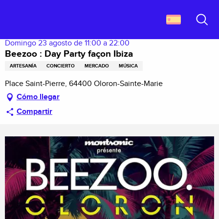
Aller
Descubrir Francia
Beezoo : Day Party façon Ibiza
au
contenu
Buscar
principal
Domingo 23 agosto de 11:00 a 22:00
Beezoo : Day Party façon Ibiza
ARTESANÍA
CONCIERTO
MERCADO
MÚSICA
Place Saint-Pierre, 64400 Oloron-Sainte-Marie
Cómo llegar
Compartir